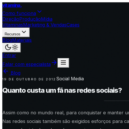
vitamina
.
Como funciona
Direção
Produção
Mídia
Vitaminas
Marketing & Vendas
Cases
Recursos
Blog
Materiais
Entrar
Falar com especialista
Blog
Social Media
19 DE OUTUBRO DE 2012
Quanto custa um fã nas redes sociais?
Assim como no mundo real, para conquistar e manter um 
Nas redes sociais também são exigidos esforços para ca