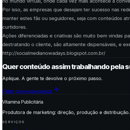
no mundo virtual, onde cada vez mais acontece a conve
Por isso, as empresas que desejam ter sucesso nas red
manter estes fãs ou seguidores, seja com conteúdos at
curtidores.
Ações diferenciadas e criativas são muito bem vindas p
destratando o cliente, são altamente dispensáveis, e ex
http://socialmedianowadays.blogspot.com.br/
Quer conteúdo assim trabalhando pela 
Aplique. A gente te devolve o próximo passo.
Falar com especialista
Vitamina Publicitária
Produtora de marketing: direção, produção e distribuição.
SERVIÇOS