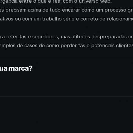
rgência entre o que é real com o universo web.
es precisam acima de tudo encarar como um processo gra
rativos ou com um trabalho sério e correto de relaciona
ara reter fãs e seguidores, mas atitudes despreparadas c
emplos de cases de como perder fãs e potenciais clientes
sua marca?