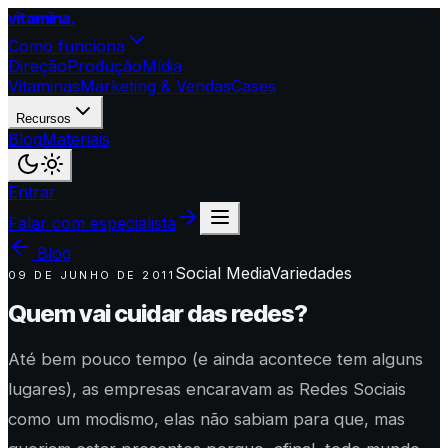
vitamina
.
Como funciona
Direção
Produção
Mídia
Vitaminas
Marketing & Vendas
Cases
Recursos
Blog
Materiais
Entrar
Falar com especialista
Blog
Social Media
Variedades
09 DE JUNHO DE 2011
Quem vai cuidar das redes?
Até bem pouco tempo (e ainda acontece tem alguns
lugares), as empresas encaravam as Redes Sociais
como um modismo, elas não sabiam para que, mas