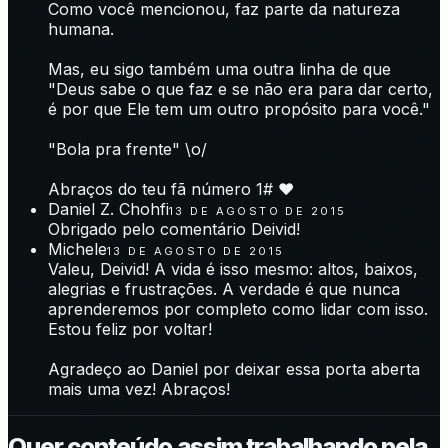
Como você mencionou, faz parte da natureza
humana.
Mas, eu sigo também uma outra linha de que
"Deus sabe o que faz e se não era para dar certo,
é por que Ele tem um outro propósito para você."
"Bola pra frente" \o/
Abraços do teu fã número 1# ♥
Daniel Z. Chohfi
13 DE AGOSTO DE 2015
Obrigado pelo comentário Deivid!
Michele
13 DE AGOSTO DE 2015
Valeu, Deivid! A vida é isso mesmo: altos, baixos,
alegrias e frustrações. A verdade é que nunca
aprenderemos por completo como lidar com isso.
Estou feliz por voltar!
Agradeço ao Daniel por deixar essa porta aberta
mais uma vez! Abraços!
Quer conteúdo assim trabalhando pela