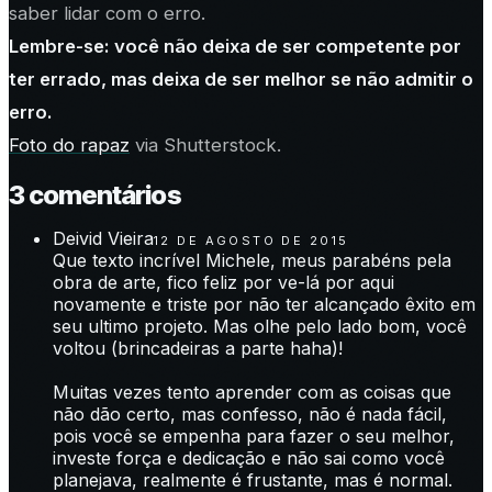
saber lidar com o erro.
Lembre-se: você não deixa de ser competente por
ter errado, mas deixa de ser melhor se não admitir o
erro.
Foto do rapaz
via Shutterstock.
3
comentário
s
Deivid Vieira
12 DE AGOSTO DE 2015
Que texto incrível Michele, meus parabéns pela
obra de arte, fico feliz por ve-lá por aqui
novamente e triste por não ter alcançado êxito em
seu ultimo projeto. Mas olhe pelo lado bom, você
voltou (brincadeiras a parte haha)!
Muitas vezes tento aprender com as coisas que
não dão certo, mas confesso, não é nada fácil,
pois você se empenha para fazer o seu melhor,
investe força e dedicação e não sai como você
planejava, realmente é frustante, mas é normal.