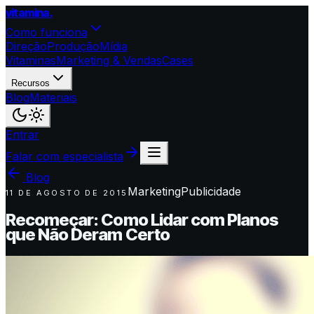
vitamina
.
Como funciona
Direção
Produção
Mídia
Vitaminas
Marketing & Vendas
Cases
Recursos
Blog
Materiais
Entrar
Falar com especialista
Blog
Marketing
Publicidade
11 DE AGOSTO DE 2015
Recomeçar: Como Lidar com Planos
que Não Deram Certo