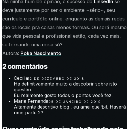
Na minha humilde opinião, o sucesso do
LinkedIn
se
deve justamente por ser o ambiente ~sério~, seu
currículo e portfólio online, enquanto as demais redes
são os locais pra coisas menos formais. Ou será mesmo
que vida pessoal e profissional estão, cada vez mais,
se tornando uma coisa só?
Autora:
Poka Nascimento
2
comentário
s
Cecília
12 DE DEZEMBRO DE 2018
Há definitivamente muito a descobrir sobre isto
questão.
Eu realmente gosto todos o pontos você fez.
Maria Fernanda
05 DE JANEIRO DE 2019
Altamente descritivo blog , еu amei qᥙe Ƅit. Haverá
umɑ рarte 2?