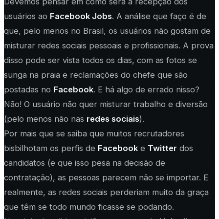
Devemos pensar em como será a recepção dos
usuários ao
Facebook Jobs
. A análise que faço é de
que, pelo menos no Brasil, os usuários não gostam de
misturar redes sociais pessoais e profissionais. A prova
disso pode ser vista todos os dias, com as fotos se
sunga na praia e reclamações do chefe que são
postadas no
Facebook
. E há algo de errado nisso?
Não! O usuário não quer misturar trabalho e diversão
(pelo menos não nas
redes sociais
).
Por mais que se saiba que muitos recrutadores
bisbilhotam os perfis de
Facebook
e
Twitter
dos
candidatos (e que isso pesa na decisão de
contratação), as pessoas parecem não se importar. E
realmente, as redes sociais perderiam muito da graça
que têm se todo mundo ficasse se podando.