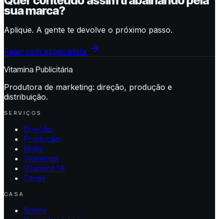
Quer conteúdo assim trabalhando pela
sua marca?
Aplique. A gente te devolve o próximo passo.
Falar com especialista
Vitamina Publicitária
Produtora de marketing: direção, produção e
distribuição.
SERVIÇOS
Direção
Produção
Mídia
Vitaminas
Vitamina IA
Cases
CASA
Sobre