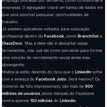
emprego postadas por terceiros, como consultorias e
empresas. O agregador criará um banco de dados em
que será possível pesquisar oportunidades de
trabalho.
Já existem aplicativos voltados para colocação
profissional dentro do
Facebook
, como
BranchOut
e
GlassDoor
. Mas a ideia não é descartar essas
ferramentas, mas usá-las como parceiras para formar
uma solução de recrutamento social ainda mais
abrangente.
Muitos já estão dizendo do risco que o
LinkedIn
sofre
com a ameaça do
Facebook Jobs
. Será mesmo? Os
números de fato impressionam, são mais de
900
milhões de usuários
ativos mensais do Facebook
contra apenas
150 milhões
do
Linkedin
.