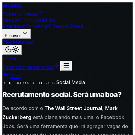
vitamina
.
Como funciona
Direção
Produção
Mídia
Vitaminas
Marketing & Vendas
Cases
Recursos
Blog
Materiais
Entrar
Falar com especialista
Blog
Social Media
01 DE AGOSTO DE 2012
Recrutamento social. Será uma boa?
De acordo com o
The Wall Street Journal
,
Mark
Zuckerberg
está planejando mais uma: o Facebook
Jobs. Será uma ferramenta que irá agregar vagas de