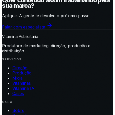
Quer conteúdo assim trabalhando pela
sua marca?
Aplique. A gente te devolve o próximo passo.
Falar com especialista
Vitamina Publicitária
Produtora de marketing: direção, produção e
distribuição.
SERVIÇOS
Direção
Produção
Mídia
Vitaminas
Vitamina IA
Cases
CASA
Sobre