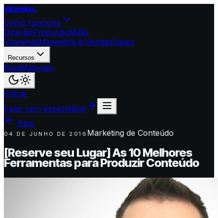
vitamina
.
Como funciona
Direção
Produção
Mídia
Vitaminas
Marketing & Vendas
Cases
Recursos
Blog
Materiais
Entrar
Falar com especialista
Blog
Marketing de Conteúdo
04 DE JUNHO DE 2016
[Reserve seu Lugar] As 10 Melhores
Ferramentas para Produzir Conteúdo