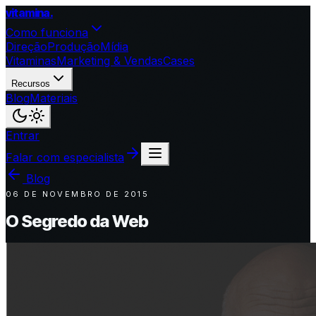
vitamina
.
Como funciona
Direção
Produção
Mídia
Vitaminas
Marketing & Vendas
Cases
Recursos
Blog
Materiais
Entrar
Falar com especialista
Blog
06 DE NOVEMBRO DE 2015
O Segredo da Web