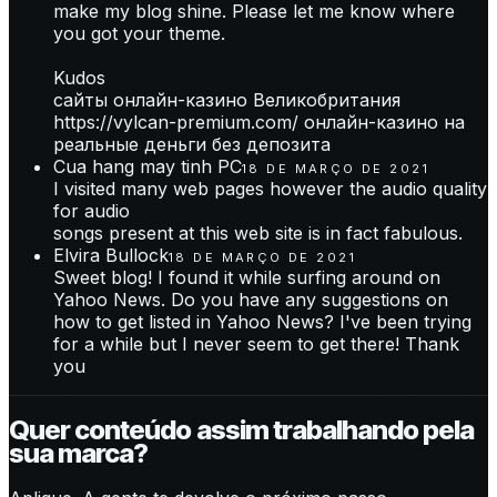
make my blog shine. Please let me know where
you got your theme.
Kudos
сайты онлайн-казино Великобритания
https://vylcan-premium.com/ онлайн-казино на
реальные деньги без депозита
Cua hang may tinh PC
18 DE MARÇO DE 2021
I visited many web pages however the audio quality
for audio
songs present at this web site is in fact fabulous.
Elvira Bullock
18 DE MARÇO DE 2021
Sweet blog! I found it while surfing around on
Yahoo News. Do you have any suggestions on
how to get listed in Yahoo News? I've been trying
for a while but I never seem to get there! Thank
you
Quer conteúdo assim trabalhando pela
sua marca?