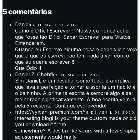
5
comentário
s
Daniel
16 DE MAIO DE 2017
Como é Difícil Escrever !! Nossa eu nunca achei
que fosse tão Difícil Saber Escrever para Muitos
Entenderem.
Quando eu Escrevo alguma coisa e depois leio vejo
que o que eu escrevi não tem nada a ver com o
que eu queria escrever !!
Que Ódio !!
Daniel Z. Chohfi
18 DE MAIO DE 2017
Sim Daniel, é um desafio. Como tudo, é a prática
que leva à perfeição e tornar a escrita um hábito é
o caminho. A primeira escrita é sempre algo a ser
melhorado significativamente. A boa escrita vem lá
pela 5 reescrita. Continue escrevendo!
https://vylcan-premium.com/
19 DE ABRIL DE 2020
Interesting blog! Is your theme custom made or did
you download it from
somewhere? A desibn like yours with a few simpke
adjustements would really