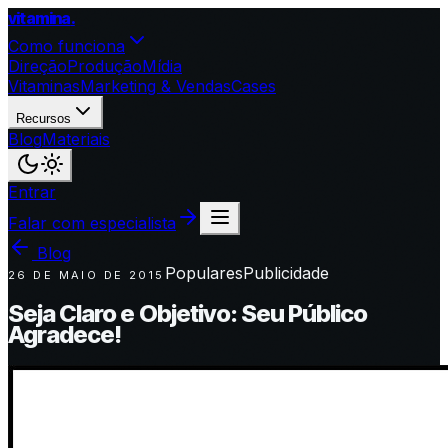
vitamina
.
Como funciona
Direção
Produção
Mídia
Vitaminas
Marketing & Vendas
Cases
Recursos
Blog
Materiais
Entrar
Falar com especialista
Blog
Populares
Publicidade
26 DE MAIO DE 2015
Seja Claro e Objetivo: Seu Público
Agradece!