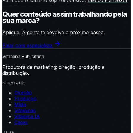
Para que o seu site seja responsivo,
fale com a Next4
.
Quer conteúdo assim trabalhando pela
sua marca?
Aplique. A gente te devolve o próximo passo.
Falar com especialista
Vitamina Publicitária
Produtora de marketing: direção, produção e
distribuição.
SERVIÇOS
Direção
Produção
Mídia
Vitaminas
Vitamina IA
Cases
CASA