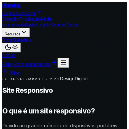
vitamina
.
Como funciona
Direção
Produção
Mídia
Vitaminas
Marketing & Vendas
Cases
Recursos
Blog
Materiais
Entrar
Falar com especialista
Blog
Design
Digital
06 DE SETEMBRO DE 2013
Site Responsivo
O que é um site responsivo?
Devido ao grande número de dispositivos portáteis