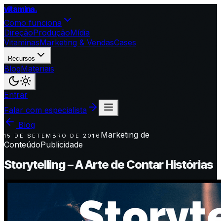
vitamina
.
Como funciona
Direção
Produção
Mídia
Vitaminas
Marketing & Vendas
Cases
Recursos
Blog
Materiais
Entrar
Falar com especialista
Blog
Marketing de
15 DE SETEMBRO DE 2016
Conteúdo
Publicidade
Storytelling – A Arte de Contar Histórias