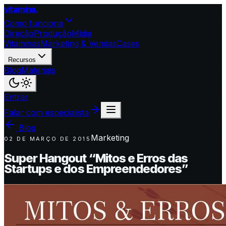
vitamina
.
Como funciona
Direção
Produção
Mídia
Vitaminas
Marketing & Vendas
Cases
Recursos
Blog
Materiais
Entrar
Falar com especialista
Blog
Marketing
02 DE MARÇO DE 2015
Super Hangout “Mitos e Erros das
Startups e dos Empreendedores”