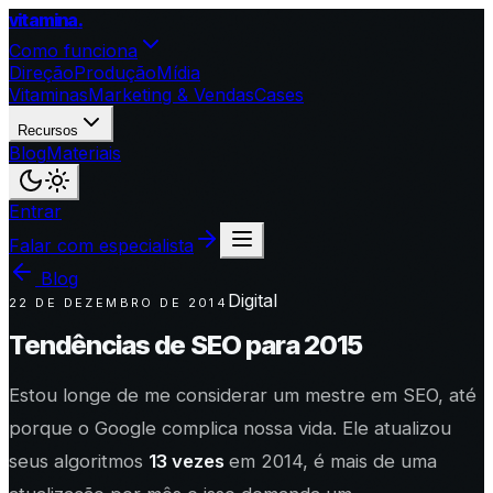
vitamina
.
Como funciona
Direção
Produção
Mídia
Vitaminas
Marketing & Vendas
Cases
Recursos
Blog
Materiais
Entrar
Falar com especialista
Blog
Digital
22 DE DEZEMBRO DE 2014
Tendências de SEO para 2015
Estou longe de me considerar um mestre em SEO, até
porque o Google complica nossa vida. Ele atualizou
seus algoritmos
13 vezes
em 2014, é mais de uma