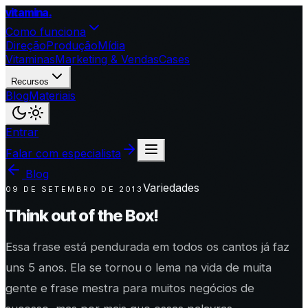
vitamina
.
Como funciona
Direção
Produção
Mídia
Vitaminas
Marketing & Vendas
Cases
Recursos
Blog
Materiais
Entrar
Falar com especialista
Blog
Variedades
09 DE SETEMBRO DE 2013
Think out of the Box!
Essa frase está pendurada em todos os cantos já faz
uns 5 anos. Ela se tornou o lema na vida de muita
gente e frase mestra para muitos negócios de