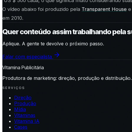
US $ 500 cada, o que significa muito considerando sua
O vídeo abaixo foi produzido pela
Transparent House
e 
em 2010.
Quer conteúdo assim trabalhando pela 
Aplique. A gente te devolve o próximo passo.
Falar com especialista
Vitamina Publicitária
Produtora de marketing: direção, produção e distribuição.
SERVIÇOS
Direção
Produção
Mídia
Vitaminas
Vitamina IA
Cases