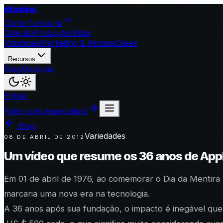
vitamina
.
Como funciona
Direção
Produção
Mídia
Vitaminas
Marketing & Vendas
Cases
Recursos
Blog
Materiais
Entrar
Falar com especialista
Blog
Variedades
08 DE ABRIL DE 2012
Um vídeo que resume os 36 anos de App
Em 01 de abril de 1976, ao comemorar o Dia da Mentir
marcaria uma nova era na tecnologia.
A 36 anos após sua fundação, o impacto é inegável que