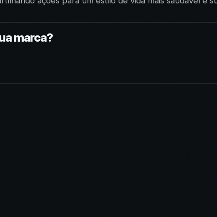
artilhando ações para um estilo de vida mais saudável e 
sua marca?