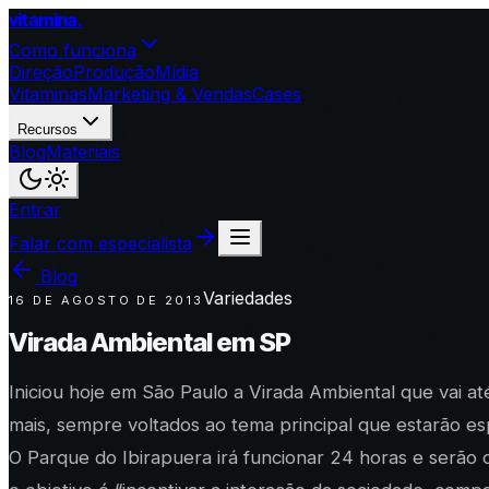
vitamina
.
Como funciona
Direção
Produção
Mídia
Vitaminas
Marketing & Vendas
Cases
Recursos
Blog
Materiais
Entrar
Falar com especialista
Blog
Variedades
16 DE AGOSTO DE 2013
Virada Ambiental em SP
Iniciou hoje em São Paulo a Virada Ambiental que vai at
mais, sempre voltados ao tema principal que estarão es
O Parque do Ibirapuera irá funcionar 24 horas e serão o