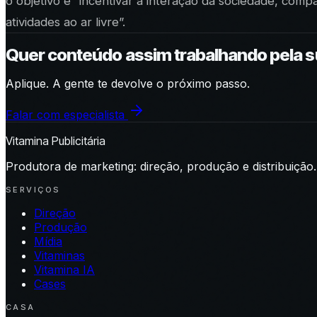
o objetivo é “incentivar a interação da sociedade, comp
atividades ao ar livre”.
Quer conteúdo assim trabalhando pela 
Aplique. A gente te devolve o próximo passo.
Falar com especialista
Vitamina Publicitária
Produtora de marketing: direção, produção e distribuição.
SERVIÇOS
Direção
Produção
Mídia
Vitaminas
Vitamina IA
Cases
CASA