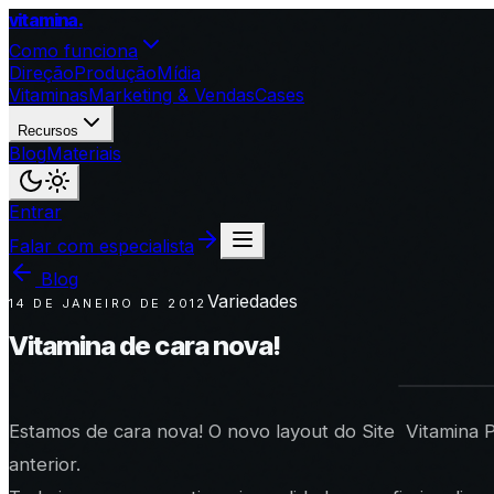
vitamina
.
Como funciona
Direção
Produção
Mídia
Vitaminas
Marketing & Vendas
Cases
Recursos
Blog
Materiais
Entrar
Falar com especialista
Blog
Variedades
14 DE JANEIRO DE 2012
Vitamina de cara nova!
Estamos de cara nova! O novo layout do Site Vitamina P
anterior.