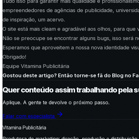
Tudo isso para garantir mais qualidade e profissionalis
empreendedores de agências de publicidade, universid
de inspiração, um acervo.
O site está mais cleam e agradável aos olhos, para que 
Não se preocupe se encontrar alguns bugs, isso será 
Esperamos que aproveitem a nossa nova identidade visu
Obrigado!
Equipe Vitamina Publicitária
Gostou deste artigo? Então torne-se fã do Blog no F
Quer conteúdo assim trabalhando pela 
Aplique. A gente te devolve o próximo passo.
Falar com especialista
Vitamina Publicitária
Produtora de marketing: direção, produção e distribuição.