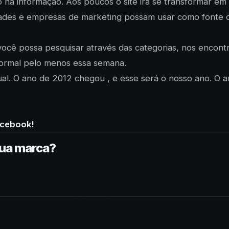
mo na informação. Aos poucos o site irá se transformar e
ades e empresas de marketing possam usar como fonte d
você possa pesquisar através das categorias, nos encontr
normal pelo menos essa semana.
al. O ano de 2012 chegou , e esse será o nosso ano. O a
acebook!
sua marca?