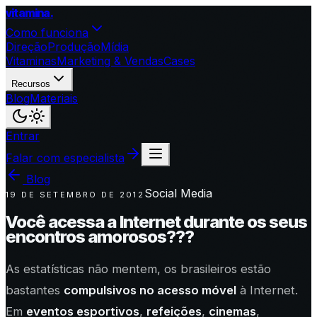
vitamina
.
Como funciona
Direção
Produção
Mídia
Vitaminas
Marketing & Vendas
Cases
Recursos
Blog
Materiais
Entrar
Falar com especialista
Blog
Social Media
19 DE SETEMBRO DE 2012
Você acessa a Internet durante os seus
encontros amorosos???
As estatísticas não mentem, os brasileiros estão
bastantes
compulsivos no acesso móvel
à Internet.
Em
eventos esportivos
,
refeições
,
cinemas
,