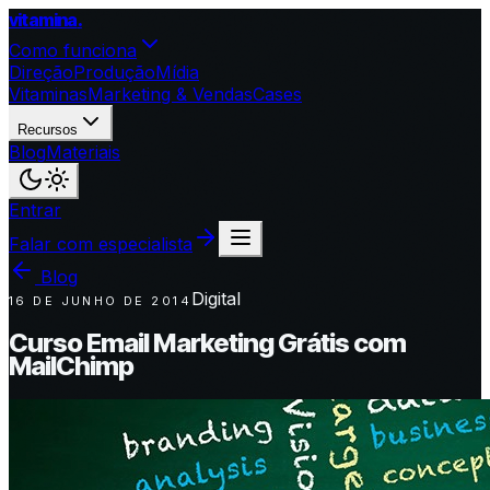
vitamina
.
Como funciona
Direção
Produção
Mídia
Vitaminas
Marketing & Vendas
Cases
Recursos
Blog
Materiais
Entrar
Falar com especialista
Blog
Digital
16 DE JUNHO DE 2014
Curso Email Marketing Grátis com
MailChimp