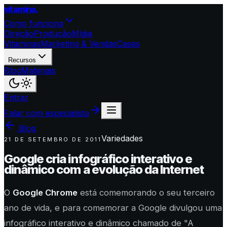
vitamina
.
Como funciona
Direção
Produção
Mídia
Vitaminas
Marketing & Vendas
Cases
Recursos
Blog
Materiais
Entrar
Falar com especialista
Blog
Variedades
21 DE SETEMBRO DE 2011
Google cria infográfico interativo e
dinâmico com a evolução da Internet
O
Google Chrome
está comemorando o seu terceiro
ano de vida, e para comemorar a Google divulgou uma
infográfico interativo e dinâmico chamado de "A