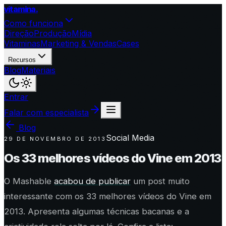
vitamina
.
Como funciona
Direção
Produção
Mídia
Vitaminas
Marketing & Vendas
Cases
Recursos
Blog
Materiais
Entrar
Falar com especialista
Blog
Social Media
29 DE NOVEMBRO DE 2013
Os 33 melhores vídeos do Vine em 2013
O Mashable
acabou de publicar
um post muito
interessante com os 33 melhores vídeos do Vine em
2013. Apresenta algumas técnicas bacanas e a