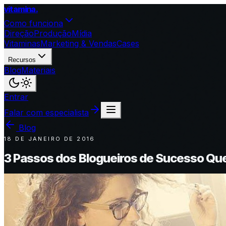
vitamina
.
Como funciona
Direção
Produção
Mídia
Vitaminas
Marketing & Vendas
Cases
Recursos
Blog
Materiais
Entrar
Falar com especialista
Blog
18 DE JANEIRO DE 2016
3 Passos dos Blogueiros de Sucesso Qu