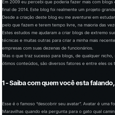
Em 2009 eu percebi que poderia fazer mais com blogs e c
final de 2014. Este blog foi realmente um projeto gra
Desde a criação deste blog eu me aventurei em estudar
pelo que fazem e terem tempo livre, na maioria das ve
Estes estudos me ajudaram a criar blogs de extremo s
técnicas e muitas outras para criar a minha mais recen
empresas com suas dezenas de funcionários.
Mas o que traz sucesso para blogs, de qualquer nicho,
ótimos conteúdos, são diversos fatores e entre eles os 
1 - Saiba com quem você esta falando
Esse é o famoso “descobrir seu avatar”. Avatar é uma fo
Maravilhas quando ela pergunta para o gato qual camin