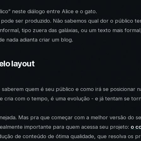
co” neste diálogo entre Alice e o gato.
ode ser produzido. Não sabemos qual dor o público tem
ormal, tipo zuera das galáxias, ou um texto mais forma
de nada adianta criar um blog.
elo layout
e saberem quem é seu público e como irá se posicionar n
se cria com o tempo, é uma evolução - e já tentam se tor
nejada. Mas pra que começar com a melhor versão do se
realmente importante para quem acessa seu projeto:
o c
odução de conteúdo de ótima qualidade, que resolva os 