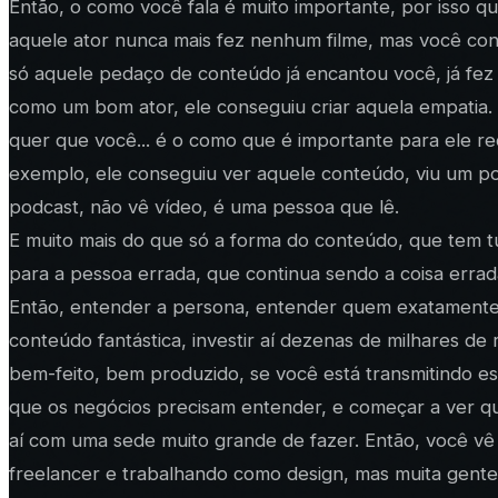
Então, o como você fala é muito importante, por isso qu
aquele ator nunca mais fez nenhum filme, mas você cont
só aquele pedaço de conteúdo já encantou você, já fez
como um bom ator, ele conseguiu criar aquela empatia.
quer que você... é o como que é importante para ele r
exemplo, ele conseguiu ver aquele conteúdo, viu um po
podcast, não vê vídeo, é uma pessoa que lê.
E muito mais do que só a forma do conteúdo, que tem tu
para a pessoa errada, que continua sendo a coisa errad
Então, entender a persona, entender quem exatamente q
conteúdo fantástica, investir aí dezenas de milhares 
bem-feito, bem produzido, se você está transmitindo e
que os negócios precisam entender, e começar a ver qu
aí com uma sede muito grande de fazer. Então, você vê
freelancer e trabalhando como design, mas muita gente