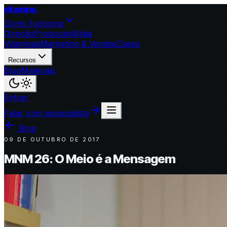
vitamina
.
Como funciona
Direção
Produção
Mídia
Vitaminas
Marketing & Vendas
Cases
Recursos
Blog
Materiais
Entrar
Falar com especialista
Blog
09 DE OUTUBRO DE 2017
MNM 26: O Meio é a Mensagem