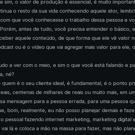
e sim, o valor de produção é essencial, é muito importan
inua o resto da sua vida conhecendo aquele ator, lembra
 com que você conhecesse o trabalho dessa pessoa e voc
 Porém, antes de tudo, você precisa entender o básico, 
eceber aquele conteúdo, de que forma que ele vê valor n
dcast ou é o vídeo que vai agregar mais valor para ele
do a ver com o meio, e sim o que você está falando e pa
a, né?
uem é o seu cliente ideal, é fundamental, é o ponto pr
de reais, centenas de milhares de reais ou muito mais, 
ssa mensagem para a pessoa errada, para uma pessoa que
e, bom, realmente, eu não posso planejar demais e faze
 o pessoal fazendo internet marketing, marketing digita
 vai lá e coloca a mão na massa para fazer, mas não pla