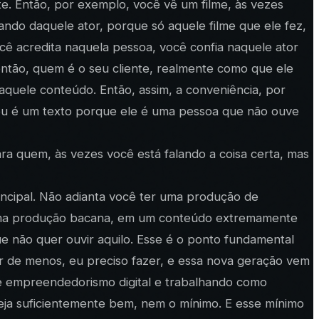
te. Então, por exemplo, você vê um filme, às vezes
ndo daquele ator, porque só aquele filme que ele fez,
ê acredita naquela pessoa, você confia naquele ator
então, quem é o seu cliente, realmente como que ele
aquele conteúdo. Então, assim, a conveniência, por
, ou é um texto porque ele é uma pessoa que não ouve
ra quem, às vezes você está falando a coisa certa, mas
incipal. Não adianta você ter uma produção de
em uma produção bacana, em um conteúdo extremamente
 não quer ouvir aquilo. Esse é o ponto fundamental
r de menos, eu preciso fazer, e essa nova geração vem
l e empreendedorismo digital e trabalhando como
neja suficientemente bem, nem o mínimo. E esse mínimo