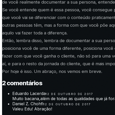
de você realmente documentar a sua persona, entender 
Se você entende quem é essa pessoa, você consegue pro
que você vai se diferenciar com o conteúdo praticamen
outras pessoas têm, mas a forma com que você põe aquil
aquilo vai fazer toda a diferença.
Então, lembra disso, lembra de documentar a sua perso
posiciona você de uma forma diferente, posiciona você
fazer com que você ganha o cliente, não só para uma v
aí, e para o resto da jornada do cliente, que é mais i
Por hoje é isso. Um abraço, nos vemos em breve.
2
comentário
s
Eduardo Lacerda
12 DE OUTUBRO DE 2017
Muito bacana,além de todas as qualidades que já for
Daniel Z. Chohfi
12 DE OUTUBRO DE 2017
Valeu Edu! Abração!