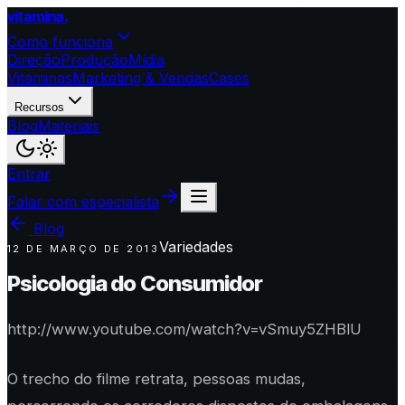
vitamina
.
Como funciona
Direção
Produção
Mídia
Vitaminas
Marketing & Vendas
Cases
Recursos
Blog
Materiais
Entrar
Falar com especialista
Blog
Variedades
12 DE MARÇO DE 2013
Psicologia do Consumidor
http://www.youtube.com/watch?v=vSmuy5ZHBlU
O trecho do filme retrata, pessoas mudas,