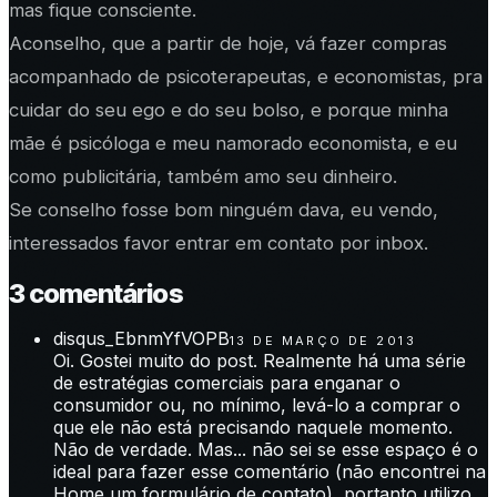
mas fique consciente.
Aconselho, que a partir de hoje, vá fazer compras
acompanhado de psicoterapeutas, e economistas, pra
cuidar do seu ego e do seu bolso, e porque minha
mãe é psicóloga e meu namorado economista, e eu
como publicitária, também amo seu dinheiro.
Se conselho fosse bom ninguém dava, eu vendo,
interessados favor entrar em contato por inbox.
3
comentário
s
disqus_EbnmYfVOPB
13 DE MARÇO DE 2013
Oi. Gostei muito do post. Realmente há uma série
de estratégias comerciais para enganar o
consumidor ou, no mínimo, levá-lo a comprar o
que ele não está precisando naquele momento.
Não de verdade. Mas... não sei se esse espaço é o
ideal para fazer esse comentário (não encontrei na
Home um formulário de contato), portanto utilizo