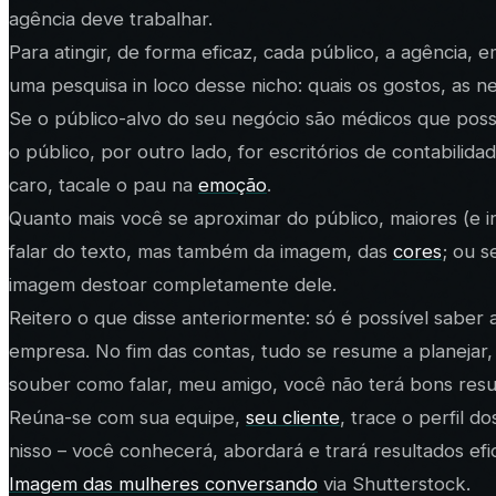
agência deve trabalhar.
Para atingir, de forma eficaz, cada público, a agência
uma pesquisa
in loco
desse nicho: quais os gostos, as n
Se o público-alvo do seu negócio são médicos que possu
o público, por outro lado, for escritórios de contabilid
caro,
tacale
o pau na
emoção
.
Quanto mais você se aproximar do público, maiores (e in
falar do texto, mas também da imagem, das
cores
; ou 
imagem destoar completamente dele.
Reitero o que disse anteriormente: só é possível sabe
empresa. No fim das contas, tudo se resume a planejar,
souber
como
falar, meu amigo, você não terá bons resu
Reúna-se com sua equipe,
seu cliente
, trace o perfil 
nisso – você conhecerá, abordará e trará resultados efi
Imagem das mulheres conversando
via Shutterstock.