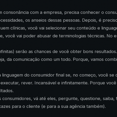
, em consonância com a empresa, precisa conhecer o consu
ecessidades, os anseios dessas pessoas. Depois, é precis
em clínicas, você vai selecionar seu conteúdo e lingua
ade, você vai poder abusar de terminologias técnicas. No 
finitas) serão as chances de você obter bons resultados
seja, da comunicação como um todo. Porque, vamos combi
r a linguagem do consumidor final se, no começo, você s
 executar, rever. Incansável e infinitamente. Porque voc
ltados.
dos consumidores, vá até eles, pergunte, questione, saiba
cazes para o cliente (e para a sua agência também).