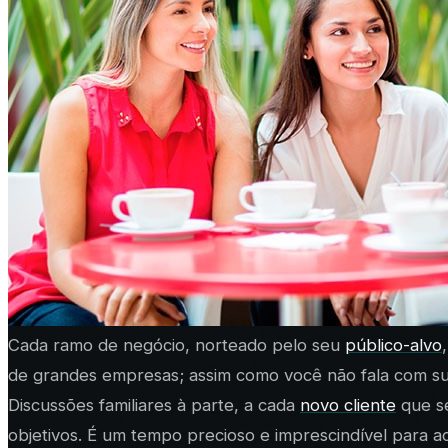
Cada ramo de negócio, norteado pelo seu
público-alvo
de grandes empresas; assim como você não fala com su
Discussões familiares à parte, a cada
novo cliente
que se
objetivos. É um tempo precioso e imprescindível para ace