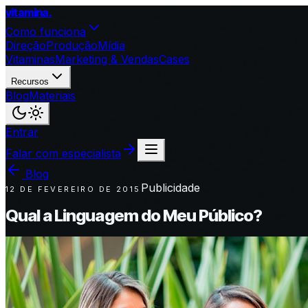
vitamina
.
Como funciona
Direção
Produção
Mídia
Vitaminas
Marketing & Vendas
Cases
Recursos
Blog
Materiais
Entrar
Falar com especialista
Blog
Publicidade
12 DE FEVEREIRO DE 2015
Qual a Linguagem do Meu Público?