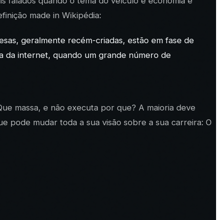
is falados quando o tema do veículo é economia e
finição made in Wikipédia:
esas, geralmente recém-criadas, estão em fase de
ha da internet, quando um grande número de
Que massa, e não executa por que? A maioria deve
e pode mudar toda a sua visão sobre a sua carreira: O