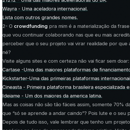
21212 - Uma das maiores aceleradoras do BR
.
Wayra - Uma aceladora internacional.
Lista com outros grandes nomes.
2- O
crowdfunding
pra mim é a materialização da fras
que vou continuar colaborando nas que eu mais acredit
perceber que o seu projeto vai virar realidade por que
né?
Visite alguns sites e com certeza não vai ficar sem doar:
Cartase -Uma das maiores plataformas de financiamento
Kickstarter-Uma das primeiras plataformas internacionai
Cineasta - Primeira plataforma brasileira especializada e
Ideiame - Um dos maiores da america latina.
Mas as coisas não são tão fáceis assim, somente 70% d
que “só se aprende a andar caindo”? Pois lute e o seu 
Depois de tudo isso, vale lembrar que tenho um proje