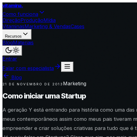
vitamina
.
Como funciona
Direção
Produção
Mídia
Vitaminas
Marketing & Vendas
Cases
Recursos
Blog
Materiais
Entrar
Falar com especialista
Blog
Marketing
21 DE NOVEMBRO DE 2013
Como iniciar uma Startup
A geração Y está entrando para história como uma das
meus contemporâneos assim como meus pais tiveram muita
empreender e criar soluções criativas para tudo que é 