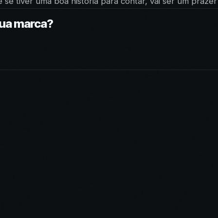
 se tiver uma boa história para contar, vai ser um praze
sua marca?