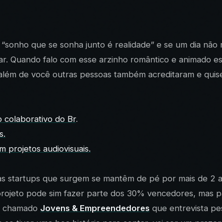
e “sonho que se sonha junto é realidade” e se um dia não
ar. Quando falo com esse arzinho romântico e animado e
 além de você outras pessoas também acreditaram e quiser
 colaborativo do Br
.
s.
m projetos audiovisuais.
as startups que surgem se mantêm de pé por mais de 2 an
projeto pode sim fazer parte dos 30% vencedores, mas pa
to chamado
Jovens & Empreendedores
que entrevista pe