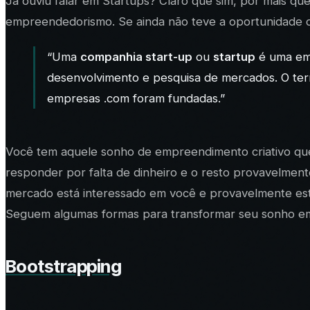
Já ouviu falar em Startups? Claro que sim, por mais q
empreendedorismo. Se ainda não teve a oportunidade de
“Uma
companhia start-up
ou
startup
é uma emp
desenvolvimento e pesquisa de mercados. O ter
empresas .com foram fundadas.”
Você tem aquele sonho de empreendimento criativo que
responder por falta de dinheiro e o resto provavelmen
mercado está interessado em você e provavelmente es
Seguem algumas formas para transformar seu sonho em
Bootstrapping