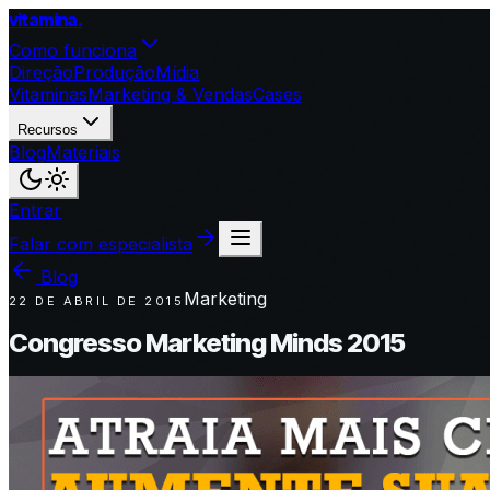
vitamina
.
Como funciona
Direção
Produção
Mídia
Vitaminas
Marketing & Vendas
Cases
Recursos
Blog
Materiais
Entrar
Falar com especialista
Blog
Marketing
22 DE ABRIL DE 2015
Congresso Marketing Minds 2015