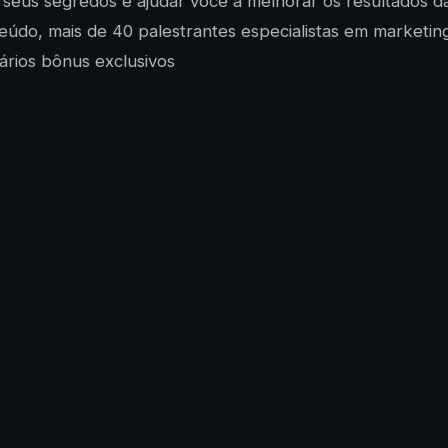
r seus segredos e ajudar você a melhorar os resultados 
teúdo, mais de 40 palestrantes especialistas em market
ários bônus exclusivos