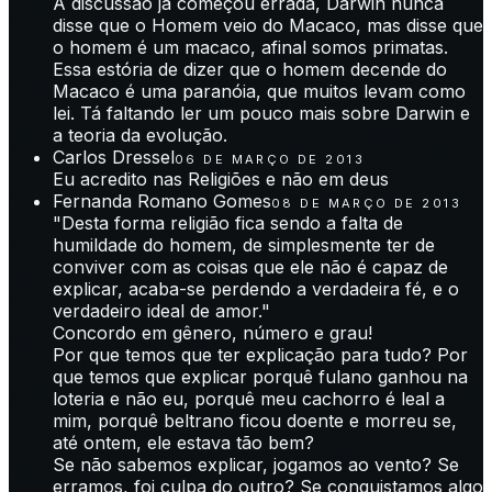
A discussão já começou errada, Darwin nunca
disse que o Homem veio do Macaco, mas disse que
o homem é um macaco, afinal somos primatas.
Essa estória de dizer que o homem decende do
Macaco é uma paranóia, que muitos levam como
lei. Tá faltando ler um pouco mais sobre Darwin e
a teoria da evolução.
Carlos Dressel
06 DE MARÇO DE 2013
Eu acredito nas Religiões e não em deus
Fernanda Romano Gomes
08 DE MARÇO DE 2013
"Desta forma religião fica sendo a falta de
humildade do homem, de simplesmente ter de
conviver com as coisas que ele não é capaz de
explicar, acaba-se perdendo a verdadeira fé, e o
verdadeiro ideal de amor."
Concordo em gênero, número e grau!
Por que temos que ter explicação para tudo? Por
que temos que explicar porquê fulano ganhou na
loteria e não eu, porquê meu cachorro é leal a
mim, porquê beltrano ficou doente e morreu se,
até ontem, ele estava tão bem?
Se não sabemos explicar, jogamos ao vento? Se
erramos, foi culpa do outro? Se conquistamos algo