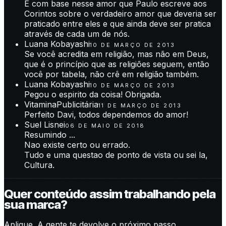
É com base nesse amor que Paulo escreve aos
Corintos sobre o verdadeiro amor que deveria ser
praticado entre eles e que ainda deve ser pratica
através de cada um de nós.
Luana Kobayashi
10 DE MARÇO DE 2013
Se você acredita em religião, mas não em Deus,
que é o princípio que as religiões seguem, então
você por tabela, não crê em religião também.
Luana Kobayashi
10 DE MARÇO DE 2013
Pegou o espirito da coisa! Obrigada.
VitaminaPublicitária
11 DE MARÇO DE 2013
Perfeito Davi, todos dependemos do amor!
Suel Lisnei
06 DE MAIO DE 2018
Resumindo ...
Nao existe certo ou errado.
Tudo e uma questao de ponto de vista ou sei la,
Cultura.
Quer conteúdo assim trabalhando pela
sua marca?
Aplique. A gente te devolve o próximo passo.