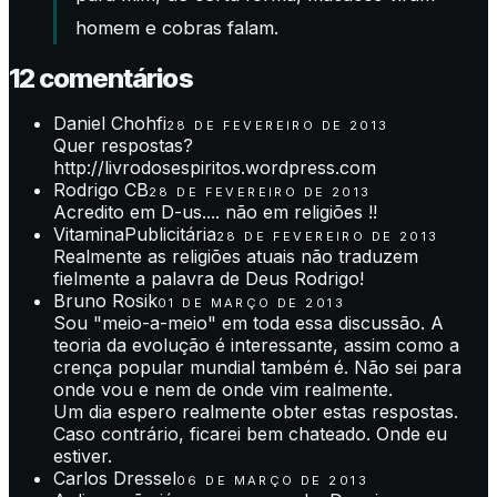
homem e cobras falam.
12
comentário
s
Daniel Chohfi
28 DE FEVEREIRO DE 2013
Quer respostas?
http://livrodosespiritos.wordpress.com
Rodrigo CB
28 DE FEVEREIRO DE 2013
Acredito em D-us.... não em religiões !!
VitaminaPublicitária
28 DE FEVEREIRO DE 2013
Realmente as religiões atuais não traduzem
fielmente a palavra de Deus Rodrigo!
Bruno Rosik
01 DE MARÇO DE 2013
Sou "meio-a-meio" em toda essa discussão. A
teoria da evolução é interessante, assim como a
crença popular mundial também é. Não sei para
onde vou e nem de onde vim realmente.
Um dia espero realmente obter estas respostas.
Caso contrário, ficarei bem chateado. Onde eu
estiver.
Carlos Dressel
06 DE MARÇO DE 2013