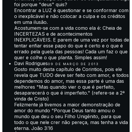
foi porque "deus" quis?
Encontrar a LUZ é questionar e se conformar com
o inexplicável e não colocar a culpa e os créditos
em uma ilusão.
Acostumem-se com a vida como ela é: Cheia de
INCERTEZAS e de acontecimentos
INEXPLICÁVEIS. E parem de uma vez por todas de
tentar enfiar esse papo do que é certo e o que é
errado pela guela das pessoas! Cada um faz o que
quer e colhe o que planta. Simples assim!
Davi Rodrigues
09 DE MARÇO DE 2013
Gosto muito desta capítulo de Corintios, pois ele
revela que TUDO deve ser feito com amor, e todos
dependemos do amor, mas essa parte é uma das
melhores "Mas quando vier o que é perfeito,
desaparecerá o que é imperfeito." (refere-se a 2ª
vinda de Cristo)
Felizmente já tivemos a maior demonstração de
amor do mundo "Porque Deus tanto amou o
mundo que deu o seu Filho Unigênito, para que
todo o que nele crer não pereça, mas tenha a vida
eterna. João 3:16