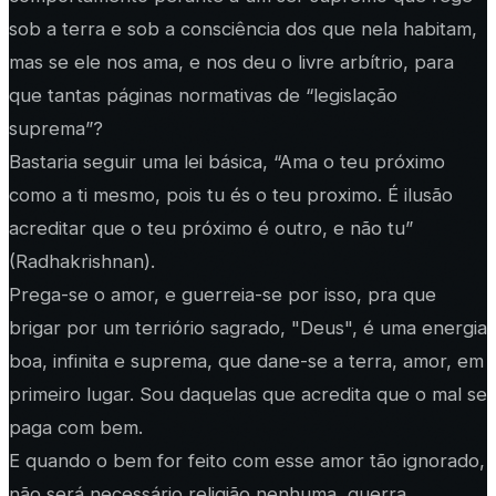
sob a terra e sob a consciência dos que nela habitam,
mas se ele nos ama, e nos deu o livre arbítrio, para
que tantas páginas normativas de “legislação
suprema”?
Bastaria seguir uma lei básica, “Ama o teu próximo
como a ti mesmo, pois tu és o teu proximo. É ilusão
acreditar que o teu próximo é outro, e não tu”
(Radhakrishnan).
Prega-se o amor, e guerreia-se por isso, pra que
brigar por um terriório sagrado, "Deus", é uma energia
boa, infinita e suprema, que dane-se a terra, amor, em
primeiro lugar. Sou daquelas que acredita que o mal se
paga com bem.
E quando o bem for feito com esse amor tão ignorado,
não será necessário religião nenhuma, guerra