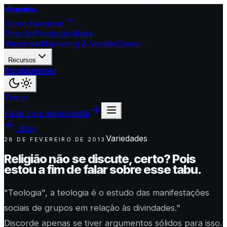
vitamina
.
Como funciona
Direção
Produção
Mídia
Vitaminas
Marketing & Vendas
Cases
Recursos
Blog
Materiais
Entrar
Falar com especialista
Blog
Variedades
28 DE FEVEREIRO DE 2013
Religião não se discute, certo? Pois
estou a fim de falar sobre esse tabu.
"Teologia", a teologia é o estudo das manifestações
sociais de grupos em relação às divindades."
Discorde apenas se tiver argumentos sólidos para isso.