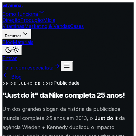
vitamina
.
Como funciona
Direção
Produção
Mídia
Vitaminas
Marketing & Vendas
Cases
Recursos
Blog
Materiais
Entrar
Falar com especialista
Blog
Publicidade
09 DE JULHO DE 2013
"Just do it" da Nike completa 25 anos!
Um dos grandes slogan da história da publicidade
mundial completa 25 anos em 2013, o
Just do it
da
agência Wieden + Kennedy duplicou o impacto