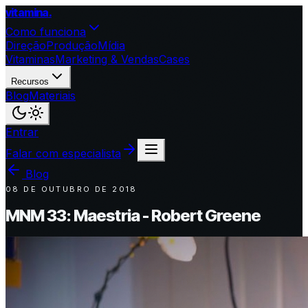
vitamina
.
Como funciona
Direção
Produção
Mídia
Vitaminas
Marketing & Vendas
Cases
Recursos
Blog
Materiais
Entrar
Falar com especialista
Blog
08 DE OUTUBRO DE 2018
MNM 33: Maestria - Robert Greene