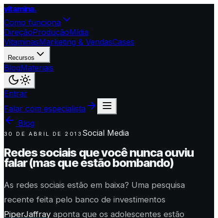
vitamina
.
Como funciona
Direção
Produção
Mídia
Vitaminas
Marketing & Vendas
Cases
Recursos
Blog
Materiais
Entrar
Falar com especialista
Blog
Social Media
30 DE ABRIL DE 2013
Redes sociais que você nunca ouviu
falar (mas que estão bombando)
As redes sociais estão em baixa? Uma pesquisa
recente feita pelo banco de investimentos
PiperJaffray
aponta que os adolescentes estão