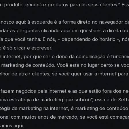
eu produto, encontre produtos para os seus clientes.” Ess
osco aqui: à esquerda é a forma direto no navegador de 
r as perguntas clicando aqui em questions à direita ou
a que você tenha. E nós, – dependendo do horário -, nó
é só clicar e escrever.
 na internet, por que ser o dono da comunicação é fund
r marketing de conteúdo. Você está no lugar certo se vo
de atrair clientes, se você quer usar a internet para atr
fazem negócios pela internet e as que estão fora dos neg
ima estratégia de marketing que sobrou”, essa é do Seth
égia de marketing na internet, é marketing de conteúdo
ional com muitos anos de mercado, se você está começand
lamos aqui.