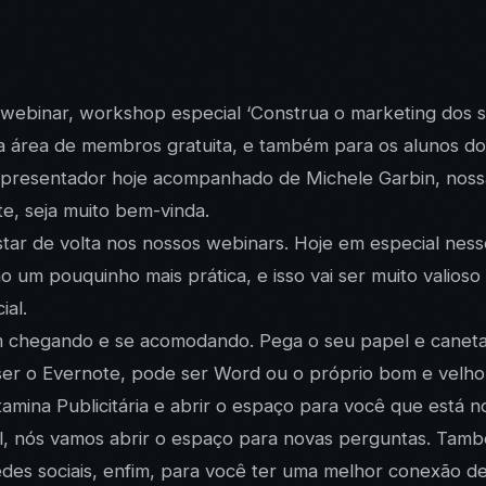
 webinar, workshop especial ‘Construa o marketing dos 
sa área de membros gratuita, e também para os alunos do
 apresentador hoje acompanhado de Michele Garbin, nossa 
te, seja muito bem-vinda.
star de volta nos nossos webinars. Hoje em especial ne
 um pouquinho mais prática, e isso vai ser muito valioso
ial.
m chegando e se acomodando. Pega o seu papel e caneta
 ser o Evernote, pode ser Word ou o próprio bom e velho
mina Publicitária e abrir o espaço para você que está n
nal, nós vamos abrir o espaço para novas perguntas. T
es sociais, enfim, para você ter uma melhor conexão de 