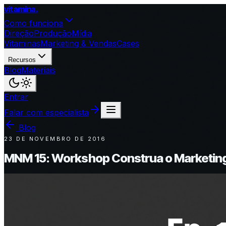
vitamina
.
Como funciona
Direção
Produção
Mídia
Vitaminas
Marketing & Vendas
Cases
Recursos
Blog
Materiais
Entrar
Falar com especialista
Blog
23 DE NOVEMBRO DE 2016
MNM 15: Workshop Construa o Marketin