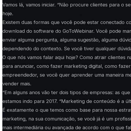
Vamos lá, vamos iniciar. “Não procure clientes para o s
hoje.
Existem duas formas que você pode estar conectado con
download do software do GoToWebinar. Você pode manda
enviar alguma pergunta, alguma sugestão, alguma dúvid
dependendo do contexto. Se você tiver qualquer dúvida 
O que nós vamos falar aqui hoje? Como atrair clientes
para anunciar, como fazer marketing digital, como faze
empreendedor, se você quer aprender uma maneira melhor 
vender mais.
“Em alguns anos vão ter dois tipos de empresas: as que 
estamos indo para 2017. “Marketing de conteúdo é a últ
É exatamente o que temos como base para nossa estrat
marketing, na sua comunicação, se você já é um profiss
mais intermediária ou avançada de acordo com o que fa