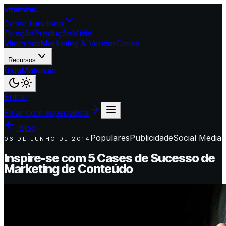
vitamina
.
Como funciona
Direção
Produção
Mídia
Vitaminas
Marketing & Vendas
Cases
Recursos
Blog
Materiais
Entrar
Falar com especialista
Blog
Populares
Publicidade
Social Media
06 DE JUNHO DE 2014
Inspire-se com 5 Cases de Sucesso de
Marketing de Conteúdo