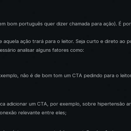
 em bom português quer dizer
chamada para ação
). É po
ue aquela ação trará para o leitor. Seja curto e direto a
ssário analisar alguns fatores como:
r exemplo, não é de bom tom um CTA pedindo para o leit
ca adicionar um CTA, por exemplo, sobre hipertensão art
onexão relevante entre eles;