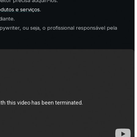
itor precisa adquiri-los.
odutos e serviços
.
iante.
ywriter, ou seja, o profissional responsável pela