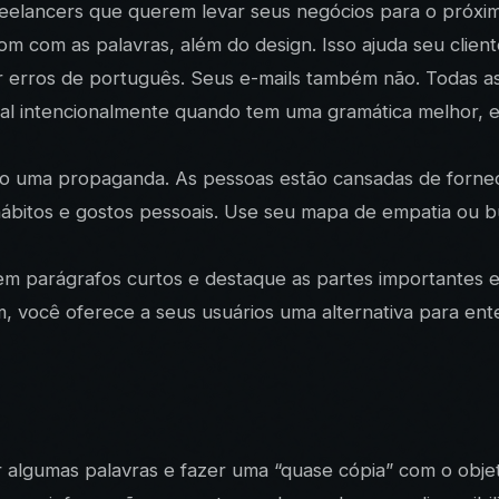
reelancers que querem levar seus negócios para o próxim
om com as palavras, além do design. Isso ajuda seu client
r erros de português. Seus e-mails também não. Todas a
cial intencionalmente quando tem uma gramática melhor, e
omo uma propaganda. As pessoas estão cansadas de forn
 hábitos e gostos pessoais. Use seu mapa de empatia ou b
 parágrafos curtos e destaque as partes importantes em ne
m, você oferece a seus usuários uma alternativa para ent
r algumas palavras e fazer uma “quase cópia” com o obje