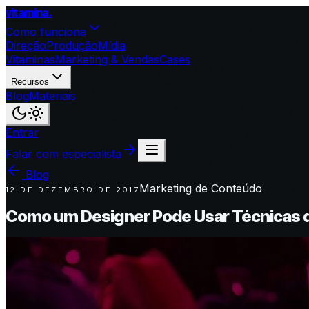
vitamina
.
Como funciona
Direção
Produção
Mídia
Vitaminas
Marketing & Vendas
Cases
Recursos
Blog
Materiais
Entrar
Falar com especialista
Blog
Marketing de Conteúdo
12 DE DEZEMBRO DE 2017
Como um Designer Pode Usar Técnicas 